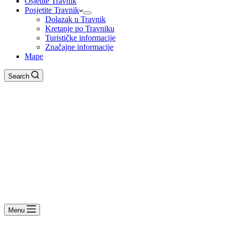
Osjetite Travnik
Posjetite Travnik
Dolazak u Travnik
Kretanje po Travniku
Turističke informacije
Značajne informacije
Mape
Search
Menu