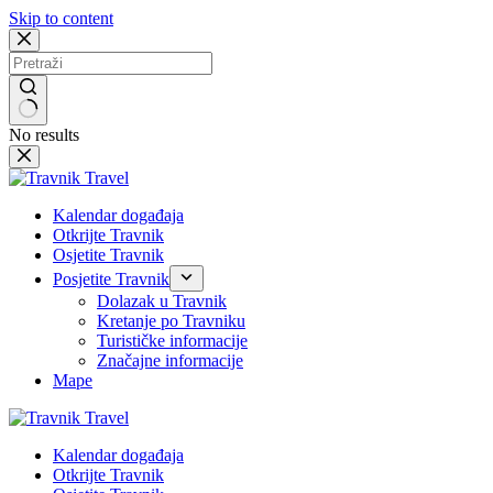
Skip to content
No results
Kalendar događaja
Otkrijte Travnik
Osjetite Travnik
Posjetite Travnik
Dolazak u Travnik
Kretanje po Travniku
Turističke informacije
Značajne informacije
Mape
Kalendar događaja
Otkrijte Travnik