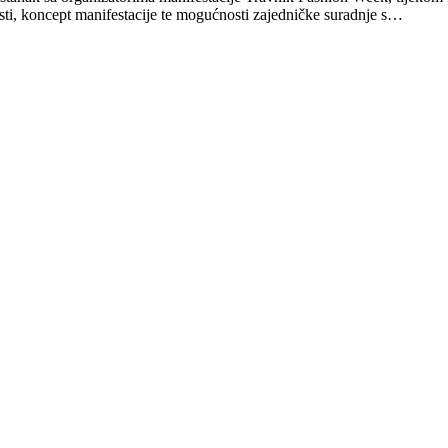
sti, koncept manifestacije te mogućnosti zajedničke suradnje s…
 Fashion Weekend 2025
ponovo zasjao u punom sjaju zahvaljujući drugom izdanju Travnik Fas
a tehničke…
2025.
a koje okupljamo, osnaženi znanjem i talentom kojem svjedočimo 𝐬𝐩𝐫𝐞𝐦𝐧𝐢 𝐬