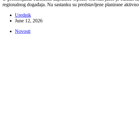
regionalnog događaja. Na sastanku su predstavljene planirane aktivno
Urednik
June 12, 2026
Novosti
Moda u srcu BiH – Modna revija Travnik
Travnik je tokom vikenda u periodu od 11.10. – 12.10.2025. godine 
kreatore, dizajnere i modele. Ovaj događaj je organizovao Fakultet z
Urednik
October 14, 2025
EVENTS
TRAVNIK FASHION WEEK 11.10 i 12.10.
Inspirisani gradom u kojem postojimo, motivisani talentiranim modnim kreatorim