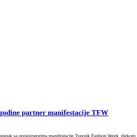
 godine partner manifestacije TFW
astanak sa organizatorima manifestacije Travnik Fashion Week, tijekom 