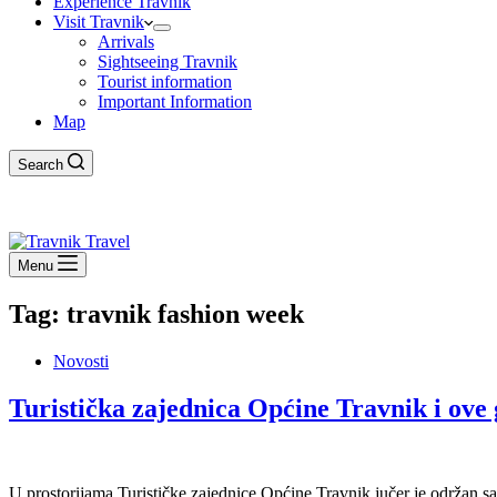
Experience Travnik
Visit Travnik
Arrivals
Sightseeing Travnik
Tourist information
Important Information
Map
Search
Menu
Tag:
travnik fashion week
Novosti
Turistička zajednica Općine Travnik i ove
U prostorijama Turističke zajednice Općine Travnik jučer je održan s