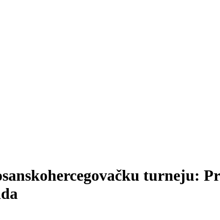
sanskohercegovačku turneju: Prv
ada