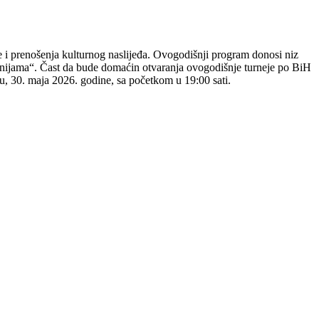
e i prenošenja kulturnog naslijeđa. Ovogodišnji program donosi niz
enijama“. Čast da bude domaćin otvaranja ovogodišnje turneje po BiH
tu, 30. maja 2026. godine, sa početkom u 19:00 sati.
zvođački folklorni ansambl, narodni orkestar i vokalni solisti KUD-a
jeti neke od starijih postavki koje duže vrijeme nisu izvođene na