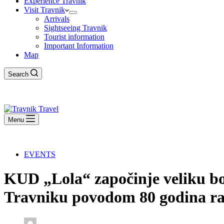
Experience Travnik
Visit Travnik
Arrivals
Sightseeing Travnik
Tourist information
Important Information
Map
Search
Menu
EVENTS
KUD „Lola“ započinje veliku bo
Travniku povodom 80 godina r