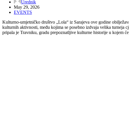
Urednik
May 29, 2026
EVENTS
Kulturno-umjetničko društvo „Lola“ iz Sarajeva ove godine obilježava
kulturnih aktivnosti, među kojima se posebno izdvaja velika turneja
pripala je Travniku, gradu prepoznatljive kulturne historije u kojem ć
Cjelovečernji koncert u Travniku osmišljen je kao dinamična i bogata r
„Lola“, koji će pred travničku publiku donijeti dašak energije i tradic
Pored poznatih tačaka, ansambli će premijerno izvesti novopostavljenu 
sceni, što ovom koncertu daje posebnu ekskluzivnost.
Detalji o događaju:
Događaj
: Cjelovečernji koncert KUD-a „Lola“ (Otvaranje turneje 
Lokacija
: Centar za kulturu općine Travnik
Datum
: Subota, 30. maj 2026. godine
Vrijeme
: 19:00 sati
Ulaz
: Slobodan