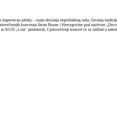
 impresivan jubilej – osam decenija neprekidnog rada, čuvanja tradicij
 cjelovečernjih koncerata širom Bosne i Hercegovine pod nazivom „Dec
e se KUD „Lola“ predstaviti. Cjelovečernji koncert će se održati u subo
etrospektiva svega što društvo predstavlja. Na sceni će se predstaviti i
ije koja se u „Loli“ njeguje od 1946. godine.
koreografiju na kojoj se vrijedno radilo u proteklom periodu, ali i oživ
povodom 80 godina)